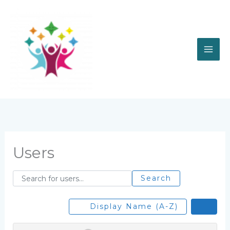
Skip
to
content
Users
Search for users...
Search for users...
Search
Display Name (A-Z)