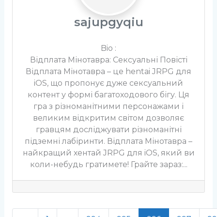
sajupgyqiu
Bio
:
Відплата Мінотавра: Сексуальні Повісті
Відплата Мінотавра – це hentai JRPG для
iOS, що пропонує дуже сексуальний
контент у формі багатоходового бігу. Ця
гра з різноманітними персонажами і
великим відкритим світом дозволяє
гравцям досліджувати різноманітні
підземні лабіринти. Відплата Мінотавра –
найкращий хентай JRPG для iOS, який ви
коли-небудь гратимете! Грайте зараз:...