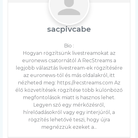
sacpivcabe
Bio
:
Hogyan rögzítsünk livestreamokat az
euronews csatornától A RecStreams a
legjobb választás livestream-ek rögzítésére
az euronews-tól és más oldalakról, itt
nézheted meg: https://recstreams.com Az
élő közvetítések rögzítése több különböző
megfontolások miatt is hasznos lehet.
Legyen szó egy mérkőzésről,
hírelőadásokról vagy egy interjúról, a
rögzítés lehetővé teszi, hogy újra
megnézzük ezeket a...