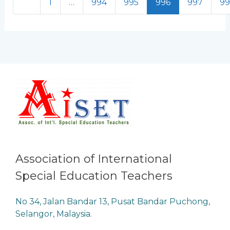
Newer posts
1
…
994
995
996
997
9
Association of International
Special Education Teachers
No 34, Jalan Bandar 13, Pusat Bandar Puchong,
Selangor, Malaysia.